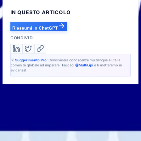
IN QUESTO ARTICOLO
Riassumi in ChatGPT
CONDIVIDI
💡
Suggerimento Pro:
Condividere conoscenze multilingue aiuta la
comunità globale ad imparare. Taggaci
@MultiLipi
e ti metteremo in
evidenza!