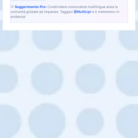
💡
Suggerimento Pro:
Condividere conoscenze multilingue aiuta la
comunità globale ad imparare. Taggaci
@MultiLipi
e ti metteremo in
evidenza!