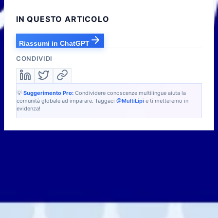
IN QUESTO ARTICOLO
Riassumi in ChatGPT
CONDIVIDI
💡
Suggerimento Pro:
Condividere conoscenze multilingue aiuta la
comunità globale ad imparare. Taggaci
@MultiLipi
e ti metteremo in
evidenza!