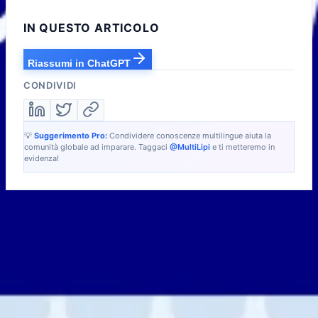
IN QUESTO ARTICOLO
Riassumi in ChatGPT
CONDIVIDI
💡
Suggerimento Pro:
Condividere conoscenze multilingue aiuta la
comunità globale ad imparare. Taggaci
@MultiLipi
e ti metteremo in
evidenza!