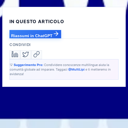
1/6/2026
•
5 Min
leggi
IN QUESTO ARTICOLO
Riassumi in ChatGPT
CONDIVIDI
💡
Suggerimento Pro:
Condividere conoscenze multilingue aiuta la
comunità globale ad imparare. Taggaci
@MultiLipi
e ti metteremo in
evidenza!