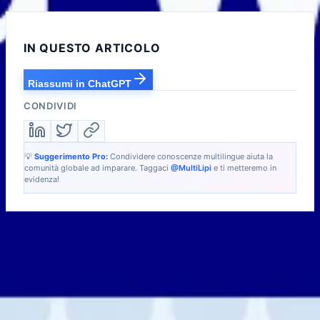
1/6/2026
•
5 Min
leggi
IN QUESTO ARTICOLO
Riassumi in ChatGPT
CONDIVIDI
💡
Suggerimento Pro:
Condividere conoscenze multilingue aiuta la
comunità globale ad imparare. Taggaci
@MultiLipi
e ti metteremo in
evidenza!