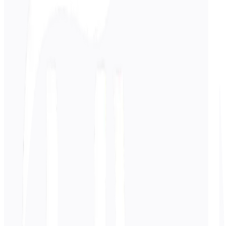
Inserisci
Portoghese
testo
0
/ 5.000 caratteri
Spagnolo
traduzione
La traduzione apparirà qui...