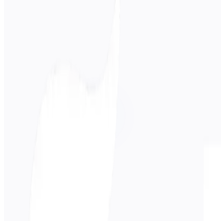
Lingua di origine
Portoghese
Lingua di destinazione
Spagnolo
Business
Tecnico
Accademico
Conversazionale
Legale