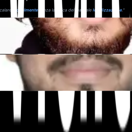
scalare
globalmente
senza la fatica del manuale
localizzazione
."