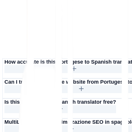
How accurate is this Portugese to Spanish transla
Can I translate an entire website from Portugese 
Is this Portugese to Spanish translator free?
MultiLipi supporta l'ottimizzazione SEO in spagno