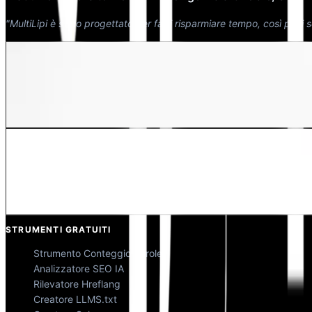
"MultiLipi è stato progettato per farti risparmiare tempo, così puoi 
Dewang Bhardwaj
Co-Fondatore @MultiLipi
Kunal Singh Shekhawat
Co-Fondatore @MultiLipi
STRUMENTI GRATUITI
Strumento Conteggio Parole
Analizzatore SEO IA
Rilevatore Hreflang
Creatore LLMS.txt