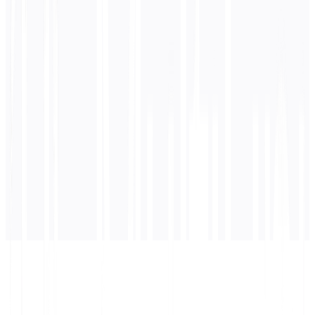
0
/ 5.000 caratteri
Portoghese
traduzione
La traduzione apparirà qui...