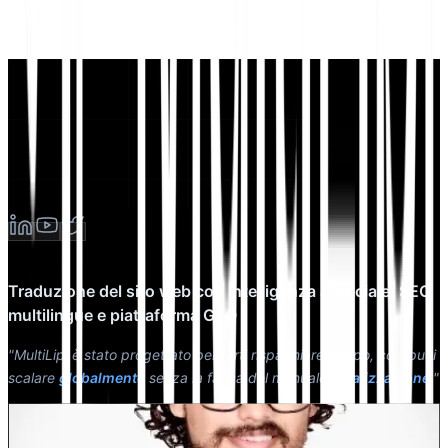
Traduzione del sito web con intelligenza artificiale, SEO
multilingue e piattaforma GEO
"MultiLipi è stato progettato per farti risparmiare tempo, così puoi
scalare
globalmente
senza la fatica del manuale
localizzazione
."