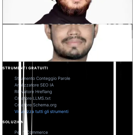
Dewang Bhardwaj
Co-Fondatore @MultiLipi
Kunal Singh Shekhawat
Co-Fondatore @MultiLipi
STRUMENTI GRATUITI
Strumento Conteggio Parole
Analizzatore SEO IA
Rilevatore Hreflang
Creatore LLMS.txt
Creatore Schema.org
Visualizza tutti gli strumenti
SOLUZIONI
Per l'eCommerce