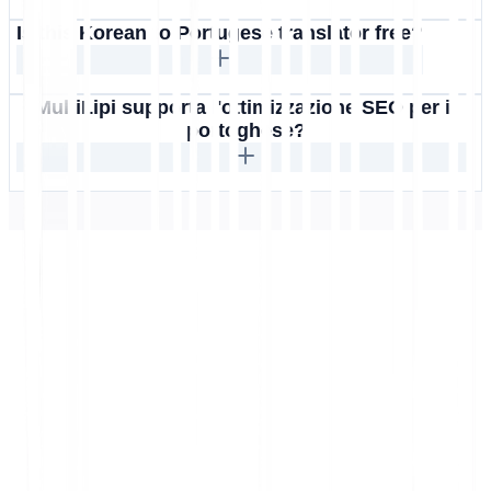
Is this Korean to Portugese translator free?
MultiLipi supporta l'ottimizzazione SEO per il
portoghese?