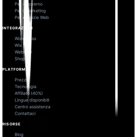
Per il Governo
Per il Marketing
Per Agenzie Web
INTEGRAZIONI
WordPress
Wix
Webflow
Shopify
PLATFORM
Prezzi
Tecnologia
Affiliato (40%)
Lingue disponibili
Centro assistenza
Contattaci
RISORSE
Blog