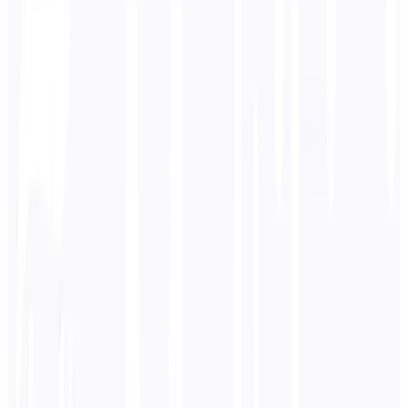
Lingua di destinazione
Portoghese
Business
Tecnico
Accademico
Conversazionale
Legale
Inserisci
Coreano
testo