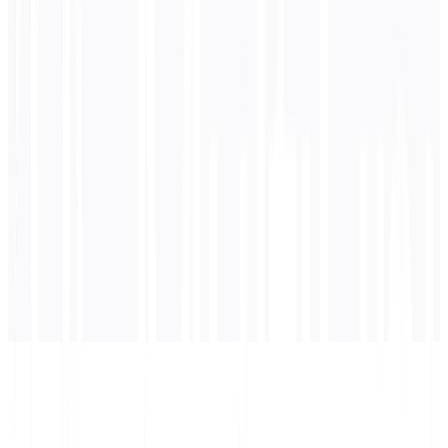
0
/ 5.000 caratteri
Arabo
traduzione
La traduzione apparirà qui...