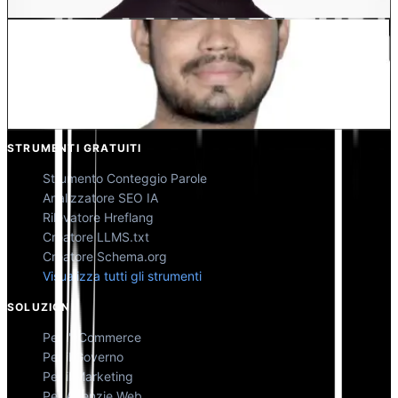
Kunal Singh Shekhawat
Co-Fondatore @MultiLipi
STRUMENTI GRATUITI
Strumento Conteggio Parole
Analizzatore SEO IA
Rilevatore Hreflang
Creatore LLMS.txt
Creatore Schema.org
Visualizza tutti gli strumenti
SOLUZIONI
Per l'eCommerce
Per il Governo
Per il Marketing
Per Agenzie Web