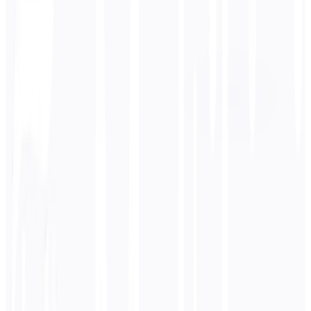
Lingua di destinazione
العربية
Business
Tecnico
Accademico
Conversazionale
Legale
Inserisci
Coreano
testo