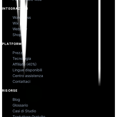
INTEGRAZIONI
WordPress
Wix
Webflow
Shopify
PLATFORM
Prezzi
Tecnologia
Affiliato (40%)
Lingue disponibili
Centro assistenza
Contattaci
RISORSE
Blog
Glossario
Casi di Studio
Traduttore Gratuito