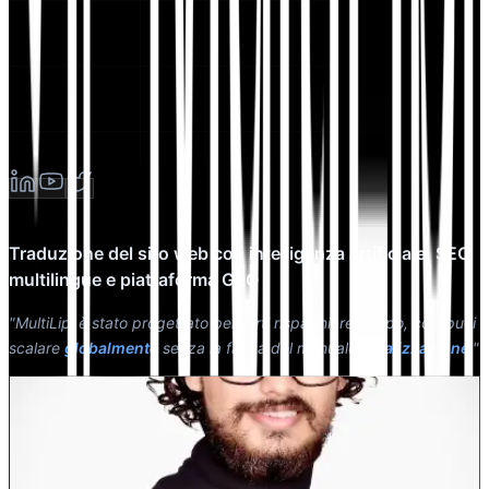
Traduzione del sito web con intelligenza artificiale, SEO
multilingue e piattaforma GEO
"MultiLipi è stato progettato per farti risparmiare tempo, così puoi
scalare
globalmente
senza la fatica del manuale
localizzazione
."
Dewang Bhardwaj
Co-Fondatore @MultiLipi