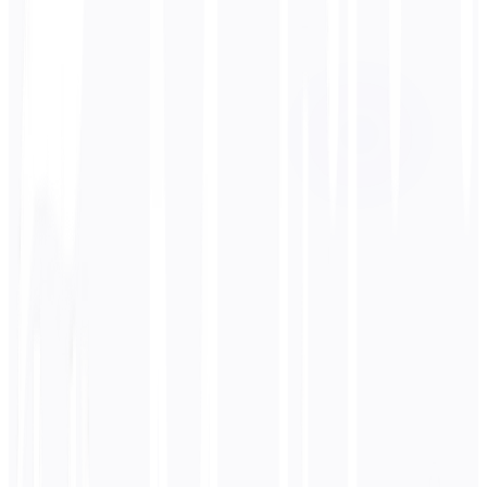
Lingua di destinazione
Giapponese
Business
Tecnico
Accademico
Conversazionale
Legale
Inserisci
Hindi
testo
0
/ 5.000 caratteri