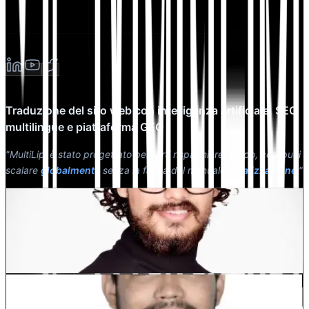
Traduzione del sito web con intelligenza artificiale, SEO
multilingue e piattaforma GEO
"MultiLipi è stato progettato per farti risparmiare tempo, così puoi
scalare
globalmente
senza la fatica del manuale
localizzazione
."
Dewang Bhardwaj
Co-Fondatore @MultiLipi