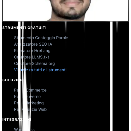
Kunal Singh Shekhawat
Co-Fondatore @MultiLipi
STRUMENTI GRATUITI
Strumento Conteggio Parole
Analizzatore SEO IA
Rilevatore Hreflang
Creatore LLMS.txt
Creatore Schema.org
Visualizza tutti gli strumenti
SOLUZIONI
Per l'eCommerce
Per il Governo
Per il Marketing
Per Agenzie Web
INTEGRAZIONI
WordPress