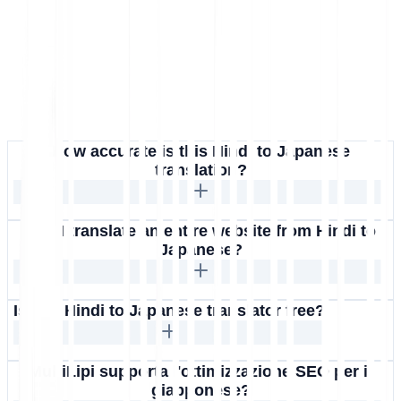
How accurate is this Hindi to Japanese
translation?
Can I translate an entire website from Hindi to
Japanese?
Is this Hindi to Japanese translator free?
MultiLipi supporta l'ottimizzazione SEO per il
giapponese?