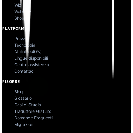
Wix
Webflow
Shopify
PLATFORM
Prezzi
Tecnologia
Affiliato (40%)
Lingue disponibili
Centro assistenza
Contattaci
RISORSE
Blog
Glossario
Casi di Studio
Traduttore Gratuito
Domande Frequenti
Migrazioni