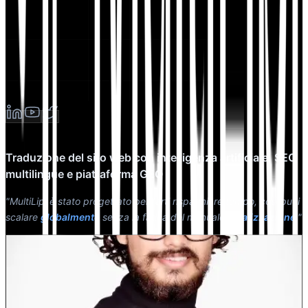
Traduzione del sito web con intelligenza artificiale, SEO
multilingue e piattaforma GEO
"MultiLipi è stato progettato per farti risparmiare tempo, così puoi
scalare
globalmente
senza la fatica del manuale
localizzazione
."
Dewang Bhardwaj
Co-Fondatore @MultiLipi