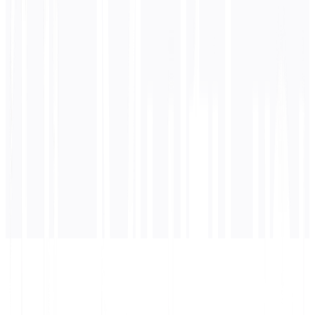
0
/ 5.000 caratteri
Russo
traduzione
La traduzione apparirà qui...