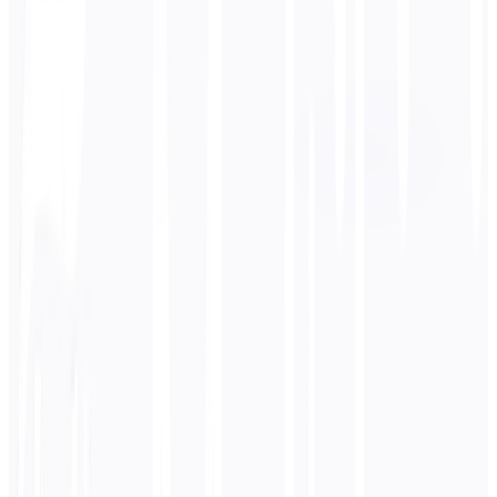
Lingua di destinazione
Russo
Business
Tecnico
Accademico
Conversazionale
Legale
Inserisci
Tedesco
testo