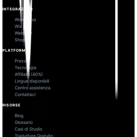
INTEGRAZIONI
WordPress
Wix
Webflow
Shopify
PLATFORM
Prezzi
Tecnologia
Affiliato (40%)
Lingue disponibili
Centro assistenza
Contattaci
RISORSE
Blog
Glossario
Casi di Studio
Traduttore Gratuito