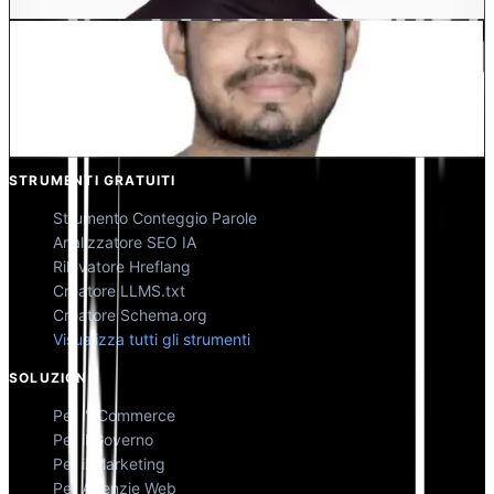
Kunal Singh Shekhawat
Co-Fondatore @MultiLipi
STRUMENTI GRATUITI
Strumento Conteggio Parole
Analizzatore SEO IA
Rilevatore Hreflang
Creatore LLMS.txt
Creatore Schema.org
Visualizza tutti gli strumenti
SOLUZIONI
Per l'eCommerce
Per il Governo
Per il Marketing
Per Agenzie Web