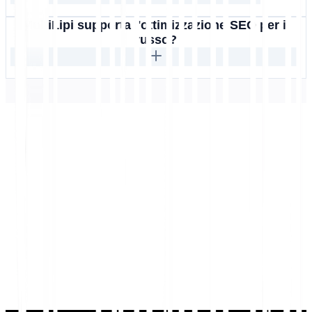
MultiLipi supporta l'ottimizzazione SEO per il
russo?