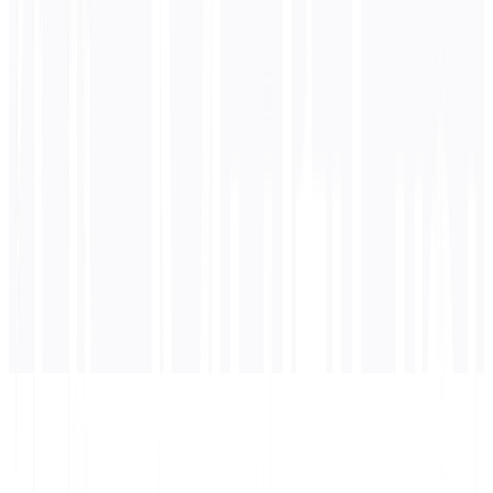
0
/ 5.000 caratteri
Spagnolo
traduzione
La traduzione apparirà qui...