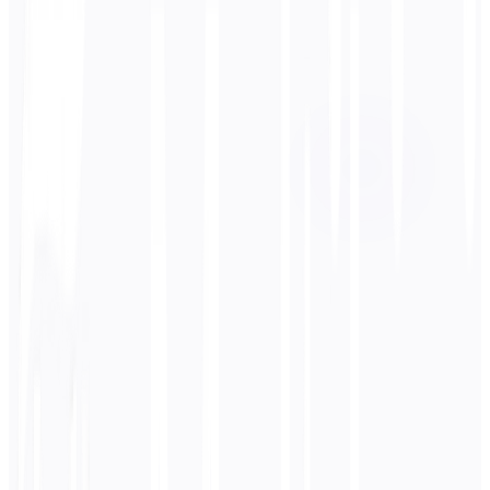
Lingua di destinazione
Spagnolo
Business
Tecnico
Accademico
Conversazionale
Legale
Inserisci
Francese
testo