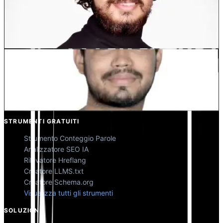
Dewang Bhardwaj
Co-Fondatore @MultiLipi
Kunal Singh Shekhawat
Co-Fondatore @MultiLipi
STRUMENTI GRATUITI
Strumento Conteggio Parole
Analizzatore SEO IA
Rilevatore Hreflang
Creatore LLMS.txt
Creatore Schema.org
Visualizza tutti gli strumenti
SOLUZIONI