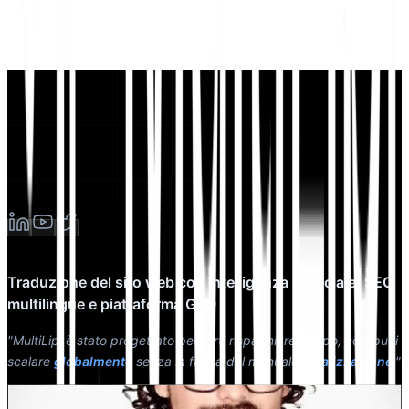
Traduzione del sito web con intelligenza artificiale, SEO
multilingue e piattaforma GEO
"MultiLipi è stato progettato per farti risparmiare tempo, così puoi
scalare
globalmente
senza la fatica del manuale
localizzazione
."