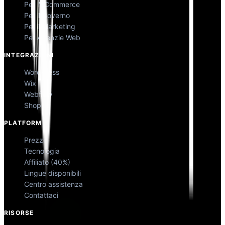
Per l'eCommerce
Per il Governo
Per il Marketing
Per Agenzie Web
INTEGRAZIONI
WordPress
Wix
Webflow
Shopify
PLATFORM
Prezzi
Tecnologia
Affiliato (40%)
Lingue disponibili
Centro assistenza
Contattaci
RISORSE