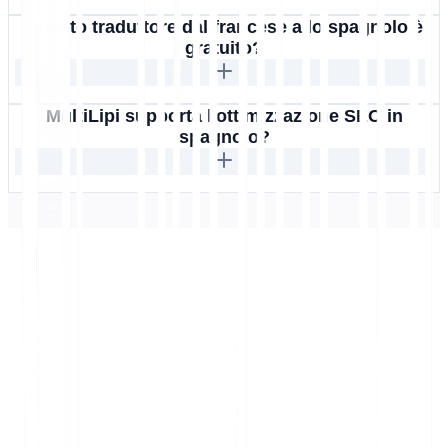
Questo traduttore dal francese allo spagnolo è
gratuito?
MultiLipi supporta l'ottimizzazione SEO in
spagnolo?