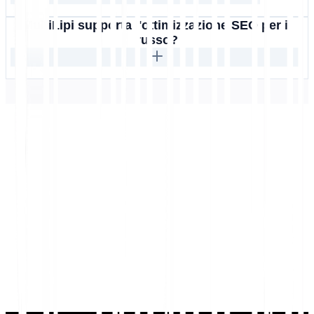
MultiLipi supporta l'ottimizzazione SEO per il
russo?