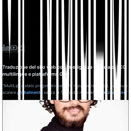
Traduzione del sito web con intelligenza artificiale, SEO
multilingue e piattaforma GEO
"MultiLipi è stato progettato per farti risparmiare tempo, così puoi
scalare
globalmente
senza la fatica del manuale
localizzazione
."
Dewang Bhardwaj
Co-Fondatore @MultiLipi