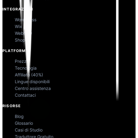
INTEGRAZIONI
WordPress
Wix
Webflow
Shopify
PLATFORM
Prezzi
Tecnologia
Affiliato (40%)
Lingue disponibili
Centro assistenza
Contattaci
RISORSE
Blog
Glossario
Casi di Studio
Traduttore Gratuito