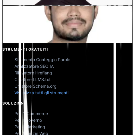
Kunal Singh Shekhawat
Co-Fondatore @MultiLipi
STRUMENTI GRATUITI
Strumento Conteggio Parole
Analizzatore SEO IA
Rilevatore Hreflang
Creatore LLMS.txt
Creatore Schema.org
Visualizza tutti gli strumenti
SOLUZIONI
Per l'eCommerce
Per il Governo
Per il Marketing
Per Agenzie Web