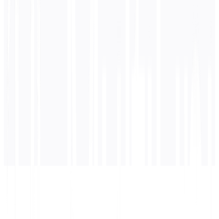
0
/ 5.000 caratteri
Russo
traduzione
La traduzione apparirà qui...