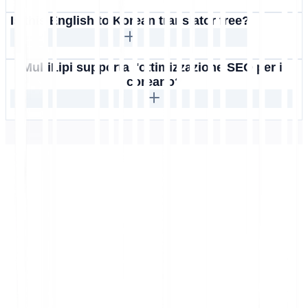
Is this English to Korean translator free?
MultiLipi supporta l'ottimizzazione SEO per il
coreano?