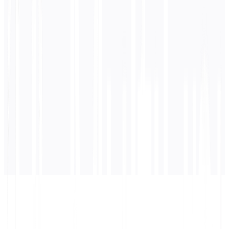
0
/ 5.000 caratteri
Coreano
traduzione
La traduzione apparirà qui...