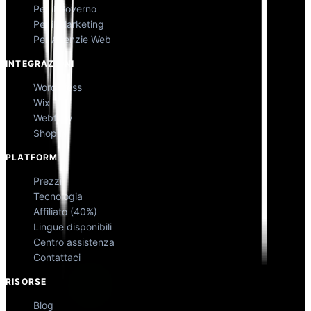
Per il Governo
Per il Marketing
Per Agenzie Web
INTEGRAZIONI
WordPress
Wix
Webflow
Shopify
PLATFORM
Prezzi
Tecnologia
Affiliato (40%)
Lingue disponibili
Centro assistenza
Contattaci
RISORSE
Blog