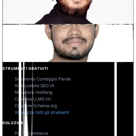
Dewang Bhardwaj
Co-Fondatore @MultiLipi
Kunal Singh Shekhawat
Co-Fondatore @MultiLipi
STRUMENTI GRATUITI
Strumento Conteggio Parole
Analizzatore SEO IA
Rilevatore Hreflang
Creatore LLMS.txt
Creatore Schema.org
Visualizza tutti gli strumenti
SOLUZIONI
Per l'eCommerce