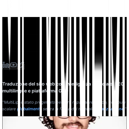
Traduzione del sito web con intelligenza artificiale, SEO
multilingue e piattaforma GEO
"MultiLipi è stato progettato per farti risparmiare tempo, così puoi
scalare
globalmente
senza la fatica del manuale
localizzazione
."