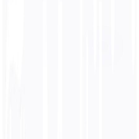
Lingua di destinazione
한국어
Business
Tecnico
Accademico
Conversazionale
Legale
Inserisci
Inglese
testo