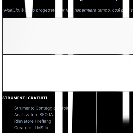
"MultiLipi è stato progettato per farti risparmiare tempo, così puoi 
Dewang Bhardwaj
Co-Fondatore @MultiLipi
Kunal Singh Shekhawat
Co-Fondatore @MultiLipi
STRUMENTI GRATUITI
Strumento Conteggio Parole
Analizzatore SEO IA
Rilevatore Hreflang
Creatore LLMS.txt