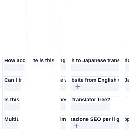
How accurate is this English to Japanese translat
Can I translate an entire website from English to 
Is this English to Japanese translator free?
MultiLipi supporta l'ottimizzazione SEO per il gia