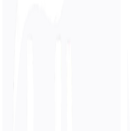
Inserisci
Inglese
testo
0
/ 5.000 caratteri
Giapponese
traduzione
La traduzione apparirà qui...