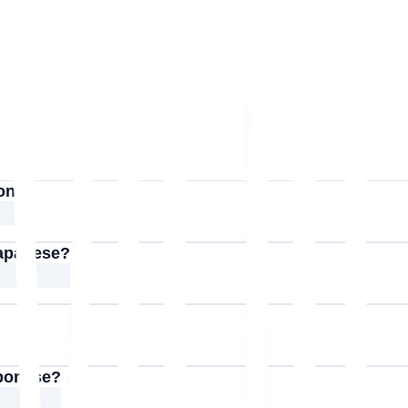
ion?
Japanese?
pponese?