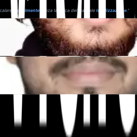
scalare
globalmente
senza la fatica del manuale
localizzazione
."