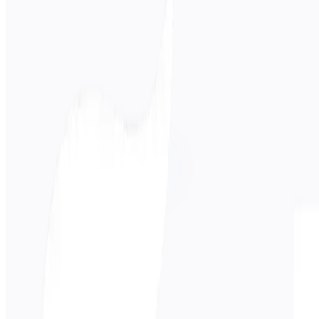
Lingua di origine
Inglese
Lingua di destinazione
Giapponese
Business
Tecnico
Accademico
Conversazionale
Legale