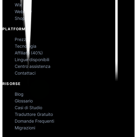
Wix
Webflow
Shopify
PLATFORM
Prezzi
Tecnologia
Affiliato (40%)
Lingue disponibili
Centro assistenza
Contattaci
RISORSE
Blog
Glossario
Casi di Studio
Traduttore Gratuito
Domande Frequenti
Migrazioni