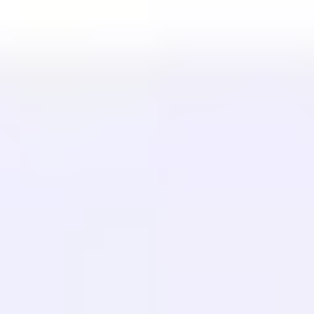
Per l'eCommerce
Per il Governo
Per il Marketing
Per Agenzie Web
INTEGRAZIONI
WordPress
Wix
Webflow
Shopify
PLATFORM
Prezzi
Tecnologia
Affiliato (40%)
Lingue disponibili
Centro assistenza
Contattaci
RISORSE