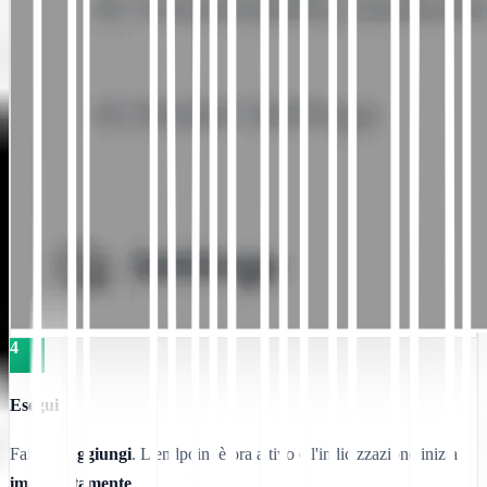
4
Esegui
Fai clic
Aggiungi
. L'endpoint è ora attivo e l'indicizzazione inizia
immediatamente
.