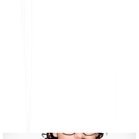
Traduzione del sito web con intelligenza artificiale, SEO
multilingue e piattaforma GEO
"MultiLipi è stato progettato per farti risparmiare tempo, così puoi
scalare
globalmente
senza la fatica del manuale
localizzazione
."