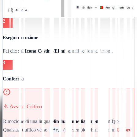
2
Esegui rimozione
Fai clic sul
Icona Cestino/Elimina
nella colonna Azioni.
3
Conferma
⚠️ Avviso Critico
Rimozione di una lingua
elimina immediatamente l'endpoint
.
Qualsiasi traffico verso
(ad esempio) risulterà in un
Errore
/fr/