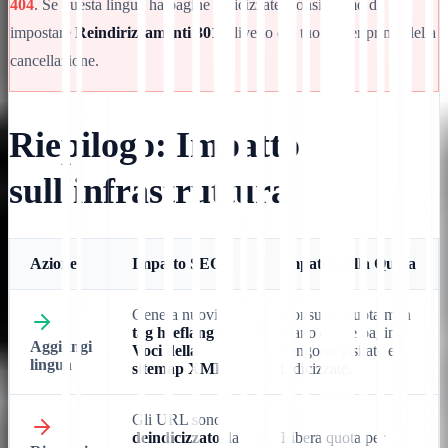
404
. Se questa lingua ha pagine indicizzate, consigliamo di
impostare
Reindirizzamenti 301
a livello del tuo server prima della
cancellazione.
Riepilogo: Impatto
sull'infrastruttura
Azione
Impatto SEO
Impatto sulla Quota
Genera nuovi
Consuma quota man
tag hreflang
&
mano che le pagine
Aggiungi
Voci della
vengono visitate e
lingua
sitemap XML
.
indicizzate.
Gli URL sono
deindicizzato
da
Libera quota per