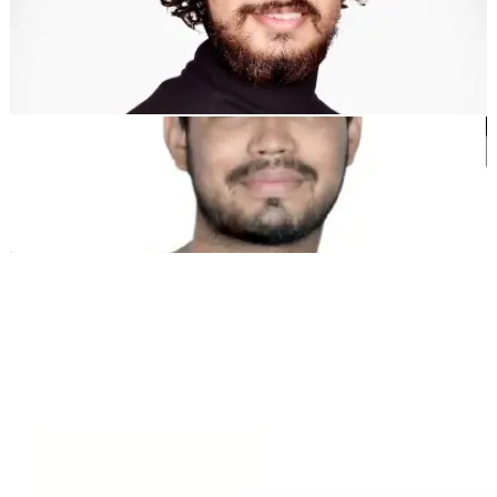
Dewang Bhardwaj
Co-Fondatore @MultiLipi
Kunal Singh Shekhawat
Co-Fondatore @MultiLipi
STRUMENTI GRATUITI
Strumento Conteggio Parole
Analizzatore SEO IA
Rilevatore Hreflang
Creatore LLMS.txt
Creatore Schema.org
Visualizza tutti gli strumenti
SOLUZIONI