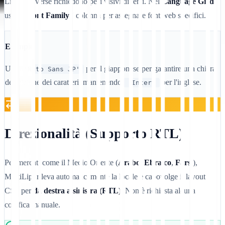
Lingue diverse richiedono pesi visivi diversi. Nel
Language Grid
,
usa il
"Font Family"
colonna per assegnare font web specifici.
Esempio
Usa
per il giapponese per garantire una chiara
'Noto Sans JP'
definizione dei caratteri, mantenendo
per l'inglese.
'Inter'
Direzionalità (Supporto RTL)
Per mercati come il Medio Oriente (
Arabo
,
Ebraico
,
Farsi
),
MultiLipi rileva automaticamente la locale e capovolge il layout
CSS per
da destra a sinistra (RTL)
. Non è richiesta alcuna
codifica manuale.