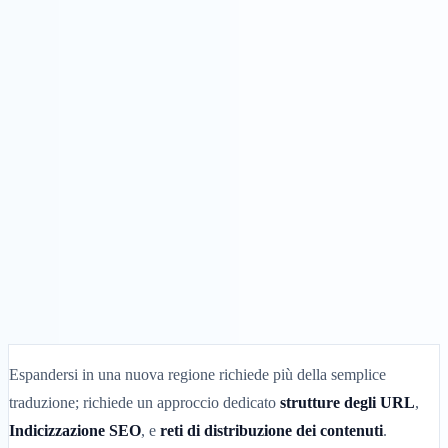
Soluzioni
Integrazioni
Prezzi
Tecnologia
Risorse
Affiliato
40%
Accedi
Inizia
← Indietro
ARTICOLO DI AIUTO
Come aggiungere o rimuovere una lingua
in MultiLipi
MultiLipi
•
Data non valida
•
5 Minuti
leggi
Espandersi in una nuova regione richiede più della semplice
traduzione; richiede un approccio dedicato
strutture degli URL
,
Indicizzazione SEO
, e
reti di distribuzione dei contenuti
.