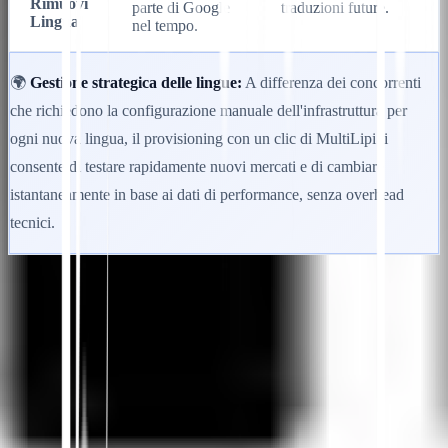
Rimuovi
parte di Google
traduzioni future.
Lingua
nel tempo.
🌍
Gestione strategica delle lingue:
A differenza dei concorrenti
che richiedono la configurazione manuale dell'infrastruttura per
ogni nuova lingua, il provisioning con un clic di MultiLipi ti
consente di testare rapidamente nuovi mercati e di cambiare
istantaneamente in base ai dati di performance, senza overhead
tecnici.
Inizia
Contatta il Supporto
In questo articolo