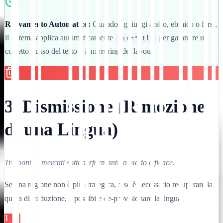
Rilevamento Automatico:
Quando aggiungi arabo, ebraico o farsi,
il sistema applica automaticamente
per garantire un
dir="rtl"
corretto flusso del testo e il mirroring del layout.
3. Dismissione (Rimozione
di una Lingua)
Tramonta i mercati sottoperformanti in modo efficace.
Se una regione non è più strategica, o se è necessario recuperare la
quota di traduzione, è possibile de-provisionare la lingua.
1