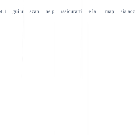
bot. Esegui una scansione per assicurarti che la tua mappa sia acc