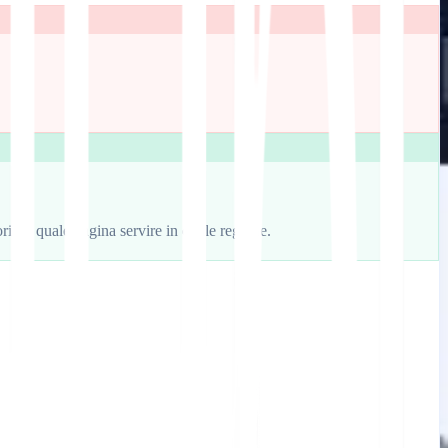
.
oritmi quale pagina servire in quale regione.