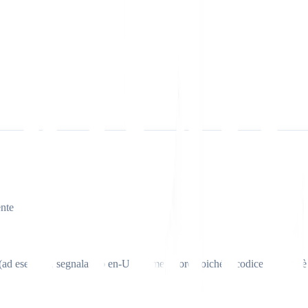
ente
idi (ad esempio, segnalando en-UK come errore poiché il codice corretto 