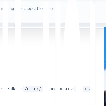
/es-mx/
/es-es/
rrare sulla tua
pagina, non la tua