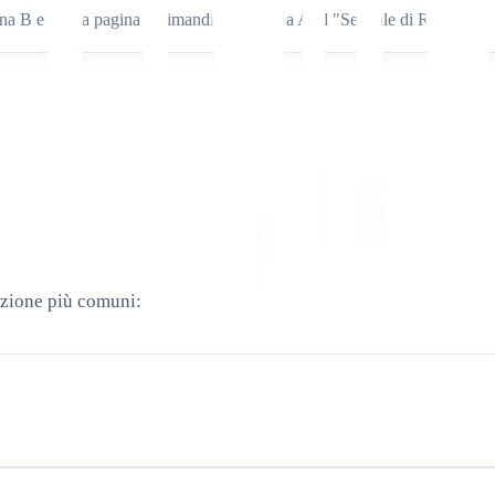
na B e che la pagina B rimandi alla pagina A (il "Segnale di Ritorno")
azione più comuni: