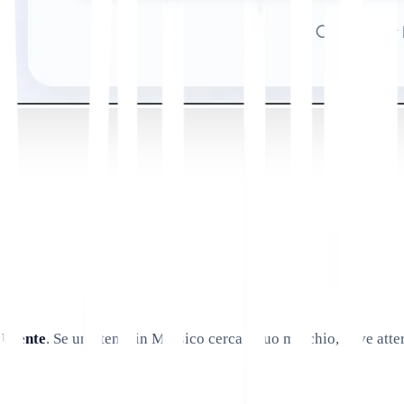
 Utente
. Se un utente in Messico cerca il tuo marchio, deve atte