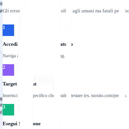
Gli errori Hreflang sono invisibili agli umani ma fatali per i 
1
Accedi allo Strumento Gratuito
Naviga al Controllo Tag Hreflang.
2
Target di Input
Inserisci l'URL specifico che desideri testare (es. tuosito.com/prezzi).
3
Esegui Scansione