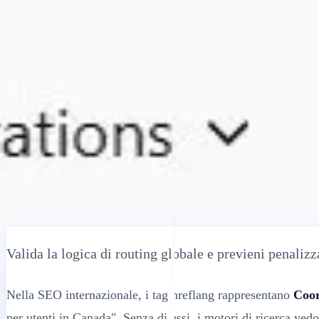
Soluzioni
Integrazioni
Prezzi
Tecnologia
Risorse
Affiliato
40%
Accedi
Inizia
← Indietro
ARTICOLO DI AIUTO
Controllo Hreflang Gratuito: Valida Tag S
MultiLipi
•
Data non valida
•
5 Min
leggi
Valida la logica di routing globale e previeni penalizz
Nella SEO internazionale, i tag hreflang rappresentano
Coo
per utenti in Canada". Senza di essi, i motori di ricerca ve