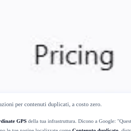
EO Internazionali e Targeting Linguistico
azioni per contenuti duplicati, a costo zero.
rdinate GPS
della tua infrastruttura. Dicono a Google: "Quest
dono le tue pagine localizzate come
Contenuto duplicato
, dis