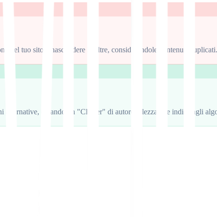
e del tuo sito e nascondere le altre, considerandole contenuti duplicati
i alternative, creando un "Cluster" di autorevolezza che indica agli alg