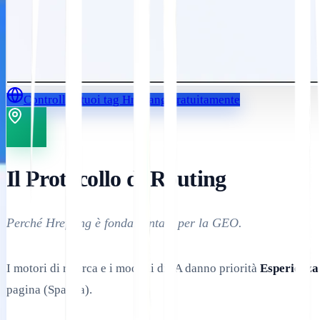
Controlla i tuoi tag Hreflang gratuitamente
Il Protocollo di Routing
Perché Hreflang è fondamentale per la GEO.
I motori di ricerca e i modelli di IA danno priorità
Esperienza
pagina (Spagna).