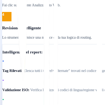
Fai clic sul pulsante Analizza Sito Web.
4
Revisione Intelligente
Lo strumento fornisce una matrice della tua logica di routing.
Intelligenza del report:
•
Tag Rilevati:
Elenca tutti i tag rel="alternate" trovati nel codice sorg
•
Validazione ISO:
Verifica l'utilizzo di codici di lingua/regione val
•