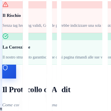
Il Rischio
Senza tag hreflang validi, Google potrebbe indicizzare una sola version
La Correzione
Il nostro strumento garantisce che ogni pagina rimandi alle sue version
Il Protocollo di Audit
Come convalidare i tuoi segnali.