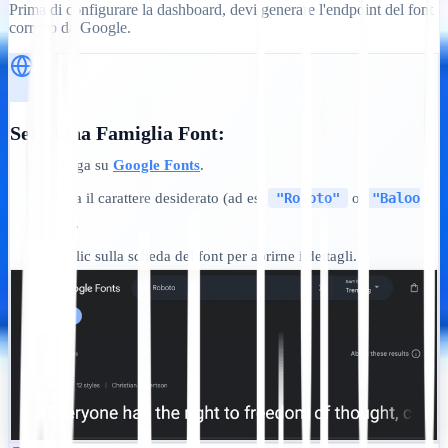
Prima di configurare la dashboard, devi generare l'endpoint del font
corretto da Google.
Seleziona Famiglia Font:
Naviga su
Google Fonts
.
•
Cerca il carattere desiderato (ad es.
"Roboto"
o
"Baloo
•
2"
).
Fai clic sulla scheda del font per aprirne i dettagli.
•