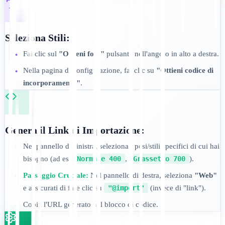
Seleziona Stili:
Fai clic sul
"Ottieni font"
pulsante nell'angolo in alto a destra.
•
Nella pagina di configurazione, fai clic su
"Ottieni codice di
•
incorporamento"
.
Genera il Link di Importazione:
Nel pannello di sinistra, seleziona i pesi/stili specifici di cui hai
•
bisogno (ad es.
Normale 400
,
Grassetto 700
).
Passaggio Cruciale:
Nel pannello di destra, seleziona
"Web"
•
e assicurati di fare clic su
"@import"
(invece di "link").
Copia l'URL generato nel blocco di codice.
•