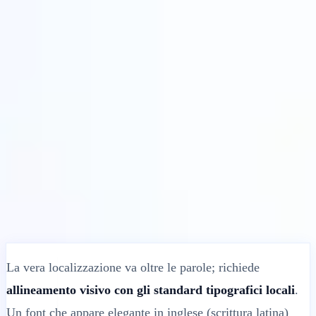
Soluzioni
Integrazioni
Prezzi
Tecnologia
Risorse
Affiliato
40%
Accedi
Inizia
← Indietro
ARTICOLO DI AIUTO
Come Usare un Font Diverso sulle
Versioni Tradotte
MultiLipi
•
Data non valida
•
10 Min
leggi
La vera localizzazione va oltre le parole; richiede
allineamento visivo con gli standard tipografici locali
.
Un font che appare elegante in inglese (scrittura latina)