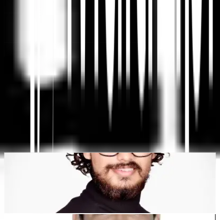
Traduzione del sito web con intelligenza artificiale, SEO
multilingue e piattaforma GEO
"MultiLipi è stato progettato per farti risparmiare tempo, così puoi
scalare
globalmente
senza la fatica del manuale
localizzazione
."
Dewang Bhardwaj
Co-Fondatore @MultiLipi