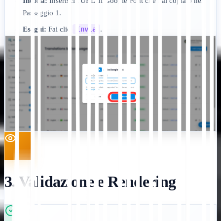
Incolla:
Inserisci l'URL di Google Font che hai copiato nel
•
Passaggio 1.
Esegui:
Fai clic
Invia
.
•
3. Validazione e Rendering