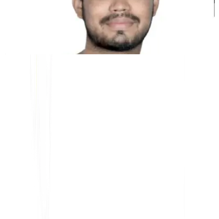
Kunal Singh Shekhawat
Co-Fondatore @MultiLipi
STRUMENTI GRATUITI
Strumento Conteggio Parole
Analizzatore SEO IA
Rilevatore Hreflang
Creatore LLMS.txt
Creatore Schema.org
Visualizza tutti gli strumenti
SOLUZIONI
Per l'eCommerce
Per il Governo
Per il Marketing
Per Agenzie Web
INTEGRAZIONI