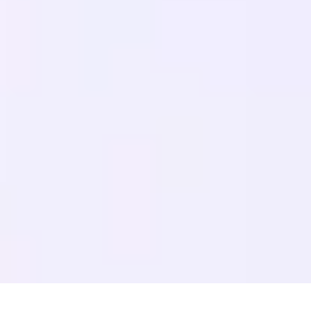
Migrazioni
IMPARA
SEO multilingue
Guida GEO
Guida AEO
Ottimizzazione LLM
CONFRONTA
Alternativa a Weglot
Alternativa a GTranslate
Alternativa a WPML
Alternativa a TranslatePress
visualizza altro
Termini di Servizio
Informativa sulla privacy
Politica di rimborso
© 2026 MultiLipi – La soluzione completa per la traduzione di siti
web basata sull'IA, SEO multilingue e Ottimizzazione del Motore
Generativo (GEO).