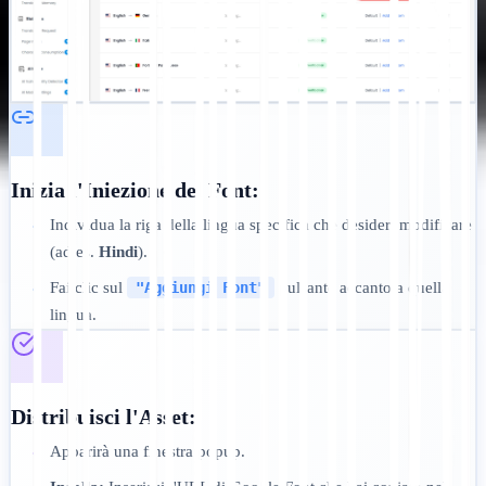
Inizia l'Iniezione del Font:
Individua la riga della lingua specifica che desideri modificare
•
(ad es.
Hindi
).
Fai clic sul
"Aggiungi Font"
pulsante accanto a quella
•
lingua.
Distribuisci l'Asset:
Apparirà una finestra popup.
•