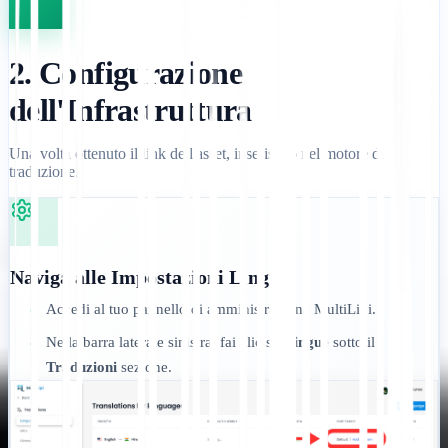
2. Configurazione
dell'Infrastruttura
Una volta ottenuto il link dell'asset, inseriscilo nel motore di
traduzione.
Naviga alle Impostazioni Lingua:
Accedi al tuo pannello di amministrazione MultiLipi.
•
Nella barra laterale sinistra, fai clic su
Lingue
sotto il
•
Traduzioni
sezione.