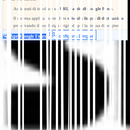
Assicurati di incollare un
URL valido di Google Fonts
.
•
Il sistema applica questo font
solo alla lingua di destinazione
,
•
preservando il tuo design originale per la lingua di origine.
Apri Google Fonts
Configura Lingue
Inizia
Contatta il Supporto
In questo articolo
Riassumi in ChatGPT
Condividi