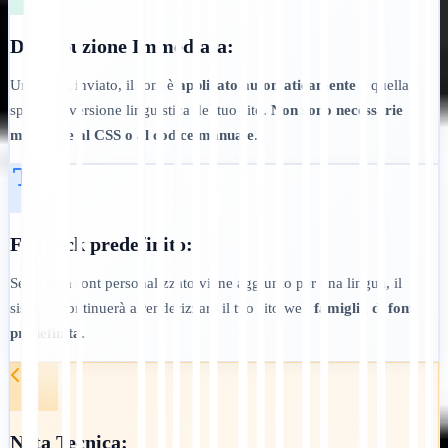
Distribuzione Immediata:
Una volta inviato, il font è
applicato automaticamente
a quella
specifica versione linguistica del tuo sito.
Non sono necessarie
modifiche al CSS o al codice manuale
.
Fallback predefinito:
Se nessun font personalizzato viene aggiunto per una lingua, il
sistema continuerà a renderizzare il tuo sito web
famiglia di font
predefinita
.
Nota Tecnica: