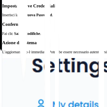
Imposta Nuove Credenziali
Inserisci la tua
Nuova Password
.
Conferma
Fai clic
Salva Modifiche
.
Azione di Sistema
L'aggiornamento è immediato. Potrebbe essere necessario autenticarsi n