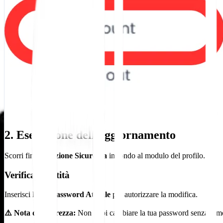
2. Esecuzione dell'aggiornamento
Scorri fino al
Sezione Sicurezza
in fondo al modulo del profilo.
Verifica Identità
Inserisci la tua
Password Attuale
per autorizzare la modifica.
⚠️ Nota di Sicurezza:
Non puoi cambiare la tua password senza dimostr