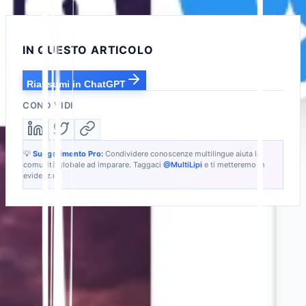
1/6/2026
•
5 Min
leggi
IN QUESTO ARTICOLO
Riassumi in ChatGPT
CONDIVIDI
💡
Suggerimento Pro:
Condividere conoscenze multilingue aiuta la
comunità globale ad imparare. Taggaci
@MultiLipi
e ti metteremo in
evidenza!