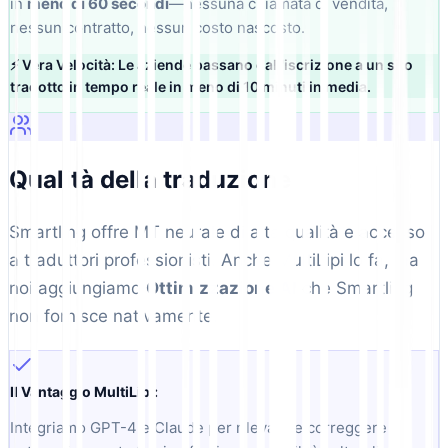
in
meno di 60 secondi
—nessuna chiamata di vendita,
nessun contratto, nessun costo nascosto.
⚡ Vera Velocità: Le aziende passano dall'iscrizione a un sito
tradotto in tempo reale in meno di 10 minuti in media.
Qualità della traduzione
Smartling offre MT neurale di alta qualità e accesso
a traduttori professionisti. Anche MultiLipi lo fa, ma
noi aggiungiamo
Ottimizzazione AI
che Smartling
non fornisce nativamente.
Il Vantaggio MultiLipi:
Integriamo GPT-4 e Claude per rilevare e correggere