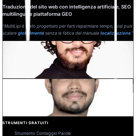
Traduzione del sito web con intelligenza artificiale, SEO
multilingue e piattaforma GEO
"MultiLipi è stato progettato per farti risparmiare tempo, così puoi
scalare
globalmente
senza la fatica del manuale
localizzazione
."
Dewang Bhardwaj
Co-Fondatore @MultiLipi
Kunal Singh Shekhawat
Co-Fondatore @MultiLipi
STRUMENTI GRATUITI
Strumento Conteggio Parole