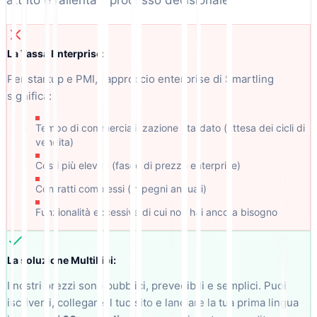
attrito e rallenta il processo decisionale.
La Tassa Enterprise:
Per startup e PMI, l'approccio enterprise di Smartling
significa:
Tempo di commercializzazione ritardato (attesa dei cicli di
vendita)
Costi più elevati (fasce di prezzo enterprise)
Contratti complessi (impegni annuali)
Funzionalità eccessive di cui non hai ancora bisogno
La soluzione MultiLipi:
I nostri prezzi sono pubblici, prevedibili e semplici. Puoi
iscriverti, collegare il tuo sito e lanciare la tua prima lingua