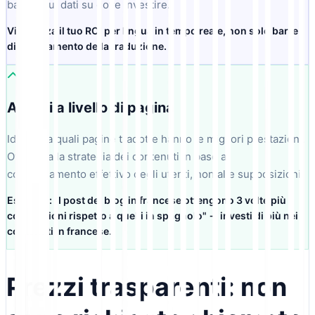
basate sui dati su dove investire.
Visualizza il tuo ROI per lingua in tempo reale, non solo barre
di avanzamento della traduzione.
Analisi a livello di pagina
Identifica quali pagine tradotte hanno le migliori prestazioni.
Ottimizza la strategia dei contenuti in base al
comportamento effettivo degli utenti, non alle supposizioni.
Esempio: "I post del blog in francese ottengono 3 volte più
condivisioni rispetto a quelli in spagnolo" → investi di più nei
contenuti in francese.
Prezzi trasparenti: non