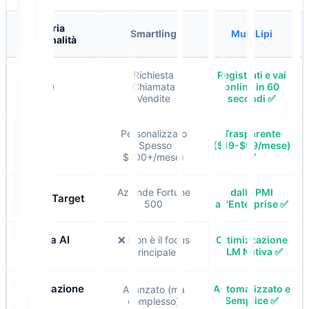
Categoria
Smartling
MultiLipi
Funzionalità
Richiesta
Registrati e vai
Iniziare
Chiamata
online in 60
Vendite
secondi ✅
Personalizzato
Trasparente
Prezzi
(Spesso
($19-$99/mese)
$200+/mese)
✅
Aziende Fortune
dalle PMI
Utenti Target
500
all'Enterprise ✅
Ricerca AI
❌ Non è il focus
Ottimizzazione
LLM Nativa ✅
(GEO)
principale
Automazione
Automatizzato e
Avanzato (ma
Semplice ✅
SEO
complesso)