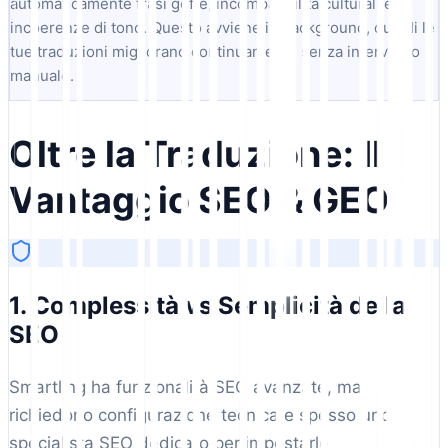
automaticamente frasi goffe, incompatibilità culturali e
incoerenze di tono. Questo avviene in background, quindi le
tue traduzioni migliorano continuamente senza intervento
manuale.
Oltre la Traduzione: Il
Vantaggio SEO & GEO
1. Complessità vs Semplicità della
SEO
Smartling ha funzionalità SEO avanzate, ma
richiedono configurazione tecnica e spesso uno
specialista SEO dedicato per impostarle