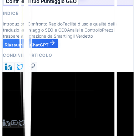
Controlla il tuo Punteggio GEO
INDICE
Introduzione
Confronto Rapido
Facilità d'uso e qualità della
traduzione
Vantaggio SEO e GEO
Analisi e Controllo
Prezzi
trasparenti
Migrazione da Smartling
Il Verdetto
Riassumi in ChatGPT
CONDIVIDI ARTICOLO