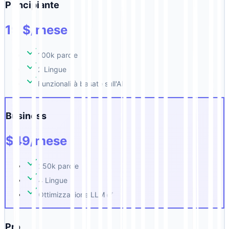
Principiante
19 $/mese
100k parole
2 Lingue
Funzionalità basate sull'AI
Business
$49/mese
250k parole
4 Lingue
Ottimizzazione LLM ✅
Pro