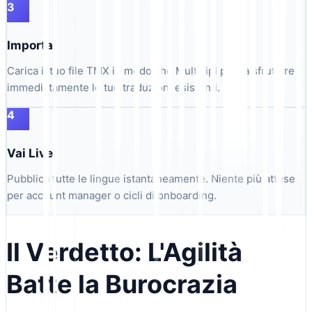
3
Importa
Carica il tuo file TMX in modo che MultiLipi possa sfruttare
immediatamente le tue traduzioni esistenti.
4
Vai Live
Pubblica tutte le lingue istantaneamente. Niente più attese
per account manager o cicli di onboarding.
Il Verdetto: L'Agilità
Batte la Burocrazia