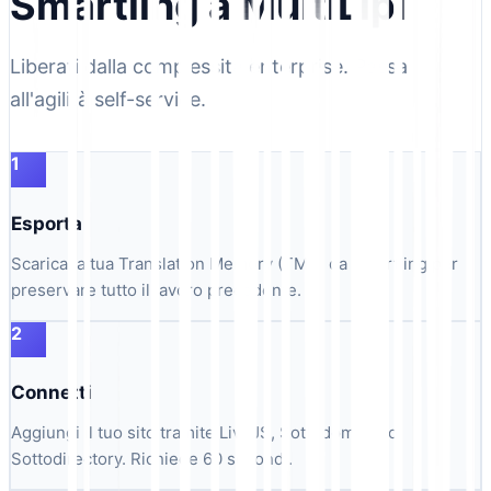
Smartling a MultiLipi
Liberati dalla complessità enterprise. Passa
all'agilità self-service.
1
Esporta
Scarica la tua Translation Memory (TMX) da Smartling per
preservare tutto il lavoro precedente.
2
Connetti
Aggiungi il tuo sito tramite LiveJS, Sottodominio o
Sottodirectory. Richiede 60 secondi.