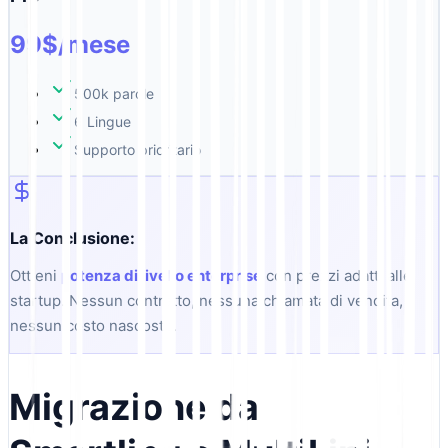
99$/mese
500k parole
6 Lingue
Supporto prioritario
La Conclusione:
Ottieni
potenza di livello enterprise
con prezzi adatti alle
startup. Nessun contratto, nessuna chiamata di vendita,
nessun costo nascosto.
Migrazione da