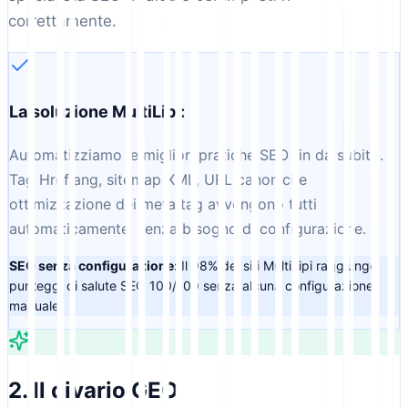
correttamente.
La soluzione MultiLipi:
Automatizziamo le migliori pratiche SEO fin da subito.
Tag Hreflang, sitemap XML, URL canonici e
ottimizzazione dei meta tag avvengono tutti
automaticamente, senza bisogno di configurazione.
SEO senza configurazione:
Il 98% dei siti MultiLipi raggiunge
punteggi di salute SEO 100/100 senza alcuna configurazione
manuale.
2. Il divario GEO