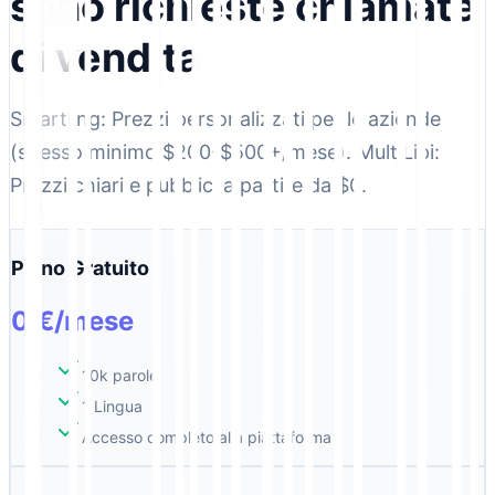
sono richieste chiamate
di vendita
Smartling: Prezzi personalizzati per le aziende
(spesso minimo $200-$500+/mese). MultiLipi:
Prezzi chiari e pubblici a partire da $0.
Piano Gratuito
0 €/mese
10k parole
1 Lingua
Accesso completo alla piattaforma