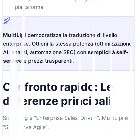
piattaforma
MultiLipi
democratizza la traduzione di livello
enterprise. Ottieni la stessa potenza (ottimizzazione
AI, analisi, automazione SEO) con
semplicità self-
service
e prezzi trasparenti.
Confronto rapido: Le
differenze principali
Smartling è "Enterprise Sales-Driven". MultiLipi è
"Self-Serve Agile".