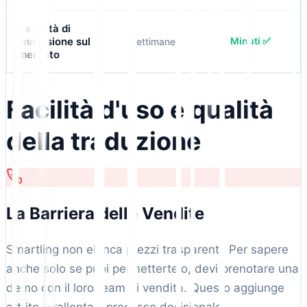
Velocità di
immissione sul
Minuti ✅
Settimane
mercato
Facilità d'uso e qualità
della traduzione
La Barriera delle Vendite
Smartling non elenca prezzi trasparenti. Per sapere
anche solo se puoi permettertelo, devi prenotare una
demo con il loro team di vendita. Questo aggiunge