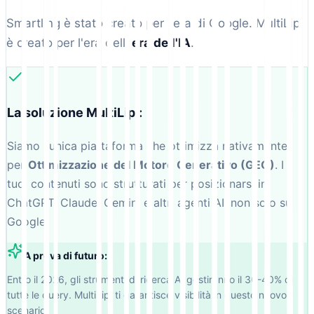
Smartling è stato creato per l'era di Google. MultiLipi
è creato per l'era dell'
era dell'IA
.
La soluzione MultiLipi:
Siamo l'unica piattaforma che ottimizza nativamente
per
Ottimizzazione del Motore Generativo (GEO)
. I
tuoi contenuti sono strutturati per posizionarsi in
ChatGPT, Claude, Gemini e altri agenti AI, non solo su
Google.
A prova di futuro:
Entro il 2026, gli strumenti di ricerca AI gestiranno il 30-40% di
tutte le query. MultiLipi ti garantisce visibilità in questo nuovo
scenario.